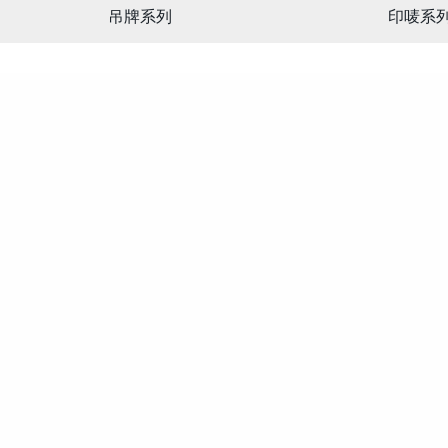
吊牌系列
印唛系