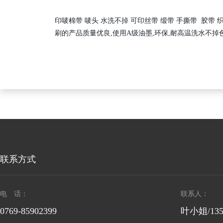
​印唛棉带 唛头 水洗不掉 可印丝带 缎带 手撕带 
刷的产品质量优良,使用A级油墨,环保,耐高温洗水不掉色
联系方式
电 话：
联系人：
0769-85902399
叶小姐/1358