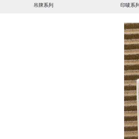
吊牌系列
印唛系